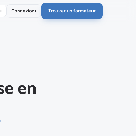
◐
Trouver un formateur
Connexion
▾
se en
e