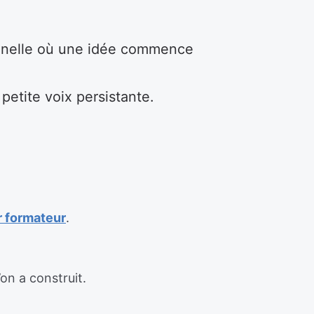
ionnelle où une idée commence
etite voix persistante.
r formateur
.
on a construit.