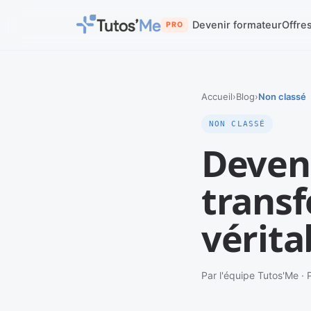
Devenir formateur
Offre
PRO
Accueil
›
Blog
›
Non classé
NON CLASSÉ
Deveni
transf
vérita
Par l'équipe Tutos'Me · P